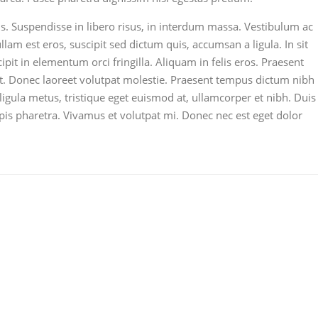
s. Suspendisse in libero risus, in interdum massa. Vestibulum ac
lam est eros, suscipit sed dictum quis, accumsan a ligula. In sit
cipit in elementum orci fringilla. Aliquam in felis eros. Praesent
it. Donec laoreet volutpat molestie. Praesent tempus dictum nibh
igula metus, tristique eget euismod at, ullamcorper et nibh. Duis
urpis pharetra. Vivamus et volutpat mi. Donec nec est eget dolor