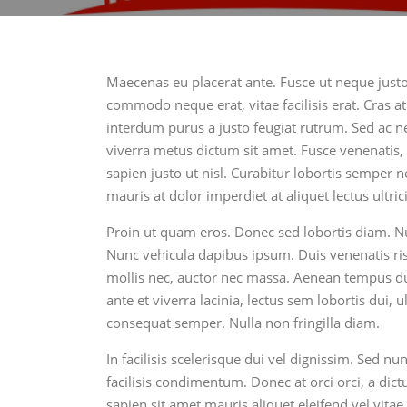
Maecenas eu placerat ante. Fusce ut neque justo,
commodo neque erat, vitae facilisis erat. Cras a
interdum purus a justo feugiat rutrum. Sed ac n
viverra metus dictum sit amet. Fusce venenatis, u
sapien justo ut nisl. Curabitur lobortis semper n
mauris at dolor imperdiet at aliquet lectus ultr
Proin ut quam eros. Donec sed lobortis diam. Nul
Nunc vehicula dapibus ipsum. Duis venenatis r
mollis nec, auctor nec massa. Aenean tempus dui e
ante et viverra lacinia, lectus sem lobortis dui, u
consequat semper. Nulla non fringilla diam.
In facilisis scelerisque dui vel dignissim. Sed nunc
facilisis condimentum. Donec at orci orci, a dict
sapien sit amet mauris aliquet eleifend vel vitae