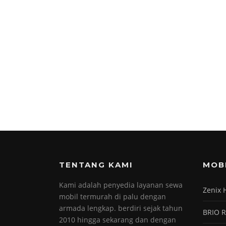
TENTANG KAMI
MOB
Kami adalah penyedia layanan sewa
Zenix 
mobil termurah di palu dengan
armada lengkap. berdiri sejak tahun
BRIO 
2010 hingga sekarang dan dengan