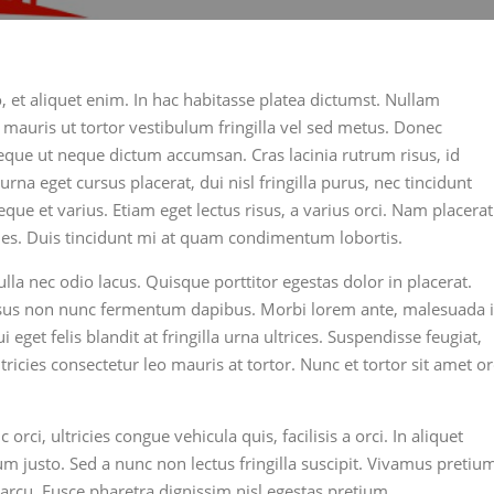
 et aliquet enim. In hac habitasse platea dictumst. Nullam
t mauris ut tortor vestibulum fringilla vel sed metus. Donec
eque ut neque dictum accumsan. Cras lacinia rutrum risus, id
rna eget cursus placerat, dui nisl fringilla purus, nec tincidunt
eque et varius. Etiam eget lectus risus, a varius orci. Nam placerat
icies. Duis tincidunt mi at quam condimentum lobortis.
la nec odio lacus. Quisque porttitor egestas dolor in placerat.
isus non nunc fermentum dapibus. Morbi lorem ante, malesuada 
get felis blandit at fringilla urna ultrices. Suspendisse feugiat,
ltricies consectetur leo mauris at tortor. Nunc et tortor sit amet or
 orci, ultricies congue vehicula quis, facilisis a orci. In aliquet
um justo. Sed a nunc non lectus fringilla suscipit. Vivamus pretiu
 arcu. Fusce pharetra dignissim nisl egestas pretium.