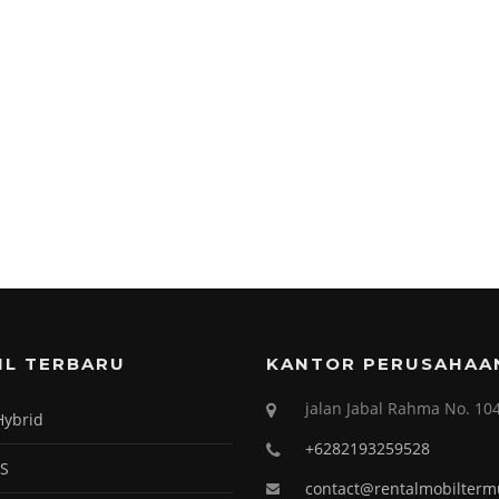
IL TERBARU
KANTOR PERUSAHAA
jalan Jabal Rahma No. 10
Hybrid
+6282193259528
RS
contact@rentalmobilter