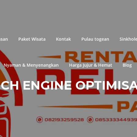
asan
Paket Wisata
Kontak
Pulau togean
Sinkhol
Nyaman & Menyenangkan
Harga Jujur & Hemat
Blog
CH ENGINE OPTIMIS