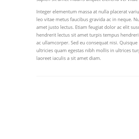
Integer elementum massa at nulla placerat variu
leo vitae metus faucibus gravida ac in neque. Nul
amet justo lectus. Etiam feugiat dolor ac elit sus
hendrerit lectus sit amet turpis tempus hendrer
ac ullamcorper. Sed eu consequat nisi. Quisque l
ultricies quam egestas nibh mollis in ultrices t
laoreet iaculis a sit amet diam.