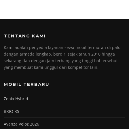
TENTANG KAMI
Kami adalah penyedia layanan sewa mobil termurah di palu
dengan armada lengkap. berdiri sejak tahun 2010 hingga
sekarang dan dengan jam terbang yang tinggi hal tersebut
yang membuat kami unggul dari kompetitor lain.
MOBIL TERBARU
Zenix Hybrid
BRIO RS
Avanza Veloz 2026